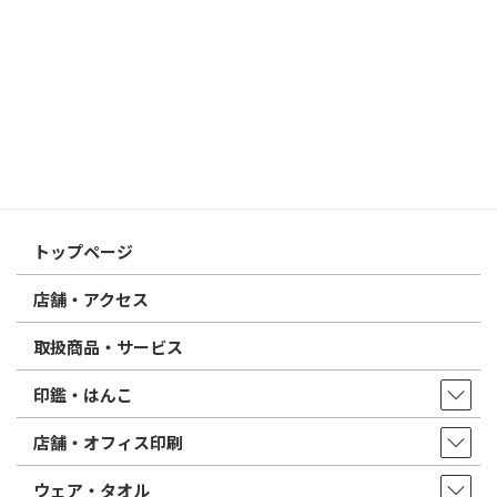
2026/03/09
はんこ屋さん21からのお知らせ
電子印鑑の使い方は？メリットやデメリットも解説
2026/02/13
はんこ屋さん21からのお知らせ
印鑑の書体（古印体・篆書体・印相体・楷書体・行書体）とは？
特徴とフォントの選び方
はんこ屋さん21からのお知らせ一覧 ≫
トップページ
店舗・アクセス
取扱商品・サービス
印鑑・はんこ
店舗・オフィス印刷
ウェア・タオル