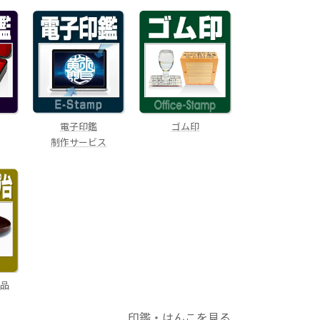
電子印鑑
鑑
ゴム印
制作サービス
耗品
印鑑・はんこを見る