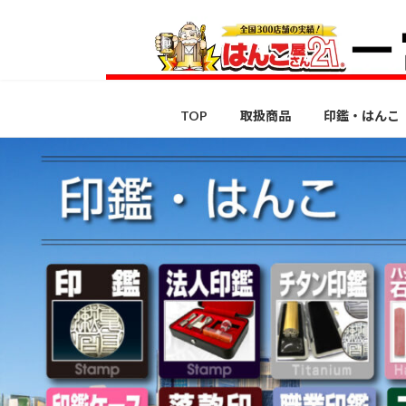
コ
ナ
ン
ビ
テ
ゲ
ン
ー
ツ
シ
TOP
取扱商品
印鑑・はんこ
へ
ョ
ス
ン
キ
に
ッ
移
プ
動