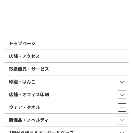
印鑑の書体（古印体・篆書体・印相体・楷書体・行書体）とは？
特徴とフォントの選び方
はんこ屋さん21からのお知らせ一覧 ≫
トップページ
店舗・アクセス
取扱商品・サービス
印鑑・はんこ
店舗・オフィス印刷
ウェア・タオル
販促品・ノベルティ
1個から作れるオリジナルグッズ