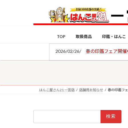
コ
ナ
ン
ビ
テ
ゲ
ン
ー
ツ
シ
TOP
取扱商品
印鑑・はんこ
へ
ョ
ス
ン
2026/02/26/
春の印鑑フェア開催
キ
に
ッ
移
プ
動
はんこ屋さん21 一宮店
店舗用お知らせ
春の印鑑フ
検
索: