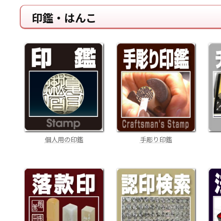
印鑑・はんこ
手彫り印鑑
個人用の印鑑