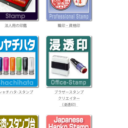
職印・資格印
法人用の印鑑
ブラザースタンプ
シャチハタ-スタンプ
クリエイター
（浸透印）