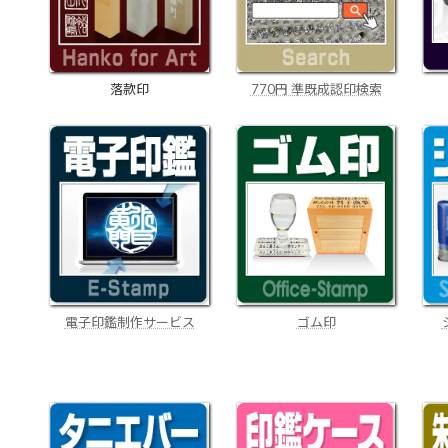
770円 準既成認印検索
落款印
電子印鑑制作サービス
ゴム印