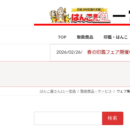
コ
ナ
ン
ビ
テ
ゲ
ン
ー
ツ
シ
TOP
取扱商品
印鑑・はんこ
へ
ョ
ス
ン
2026/02/26/
春の印鑑フェア開催
キ
に
ッ
移
プ
動
はんこ屋さん21 一宮店
取扱商品・サービス
ウェブ
検
索: